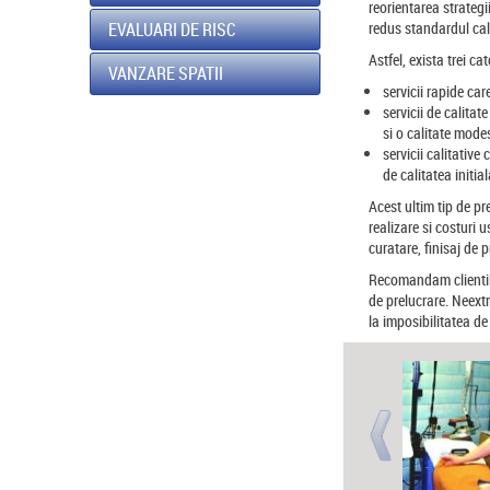
reorientarea strategii
redus standardul cali
EVALUARI DE RISC
Astfel, exista trei cat
VANZARE SPATII
servicii rapide car
servicii de calitat
si o calitate mode
servicii calitativ
de calitatea initia
Acest ultim tip de pre
realizare si costuri
curatare, finisaj de 
Recomandam clientilor
de prelucrare. Neext
la imposibilitatea de