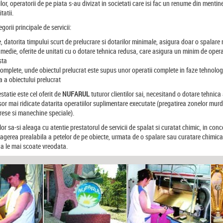
lor, operatorii de pe piata s-au divizat in societati care isi fac un renume din mentiner
tatii.
egorii principale de servicii:
e, datorita timpului scurt de prelucrare si dotarilor minimale, asigura doar o spalare r
e medie, oferite de unitati cu o dotare tehnica redusa, care asigura un minim de operat
sta
e complete, unde obiectul prelucrat este supus unor operatii complete in faze tehnologi
la a obiectului prelucrat
statie este cel oferit de
NUFARUL
tuturor clientilor sai, necesitand o dotare tehnic
 usor mai ridicate datarita operatiilor suplimentare executate (pregatirea zonelor m
prese si manechine speciale).
 sa-si aleaga cu atentie prestatorul de servicii de spalat si curatat chimic, in conc
ragerea prealabila a petelor de pe obiecte, urmata de o spalare sau curatare chimica
 a le mai scoate vreodata.