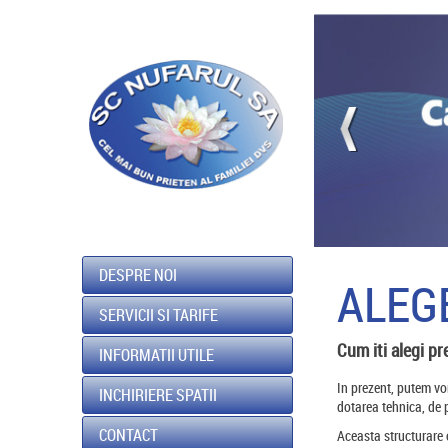
DESPRE NOI
ALEG
SERVICII SI TARIFE
Cum iti alegi pr
INFORMATII UTILE
In prezent, putem vorb
INCHIRIERE SPATII
dotarea tehnica, de p
CONTACT
Aceasta structurare o 