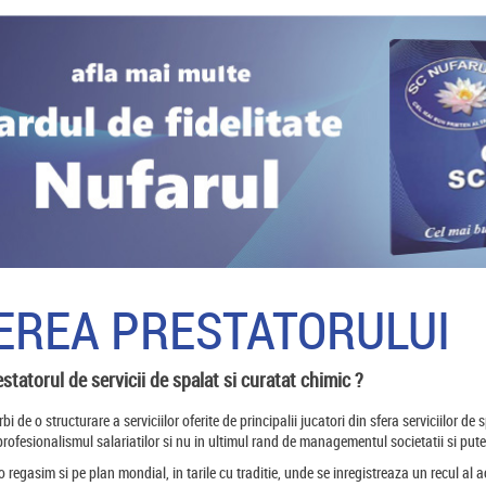
EREA PRESTATORULUI
estatorul de servicii de spalat si curatat chimic ?
i de o structurare a serviciilor oferite de principalii jucatori din sfera serviciilor de s
rofesionalismul salariatilor si nu in ultimul rand de managementul societatii si pute
regasim si pe plan mondial, in tarile cu traditie, unde se inregistreaza un recul al acti