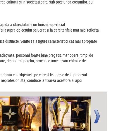
ea calitatii si in societati care, sub presiunea costurilor, au
apida a obiectului si un finisaj superficial
ii asupra obiectului pelucrat si la care tarifele mai mici reflecta
ce distincte, venite sa asigure caracteristici cat mai apropiate
a adecvata, personal foarte bine pregatit, manopera, timpi de
urdare, detasarea petelor, procedee umede sau chimice de
ordanta cu exigentele pe care si le doresc de la procesul
 neprofesionista, conduce la fixarea acestora si apoi