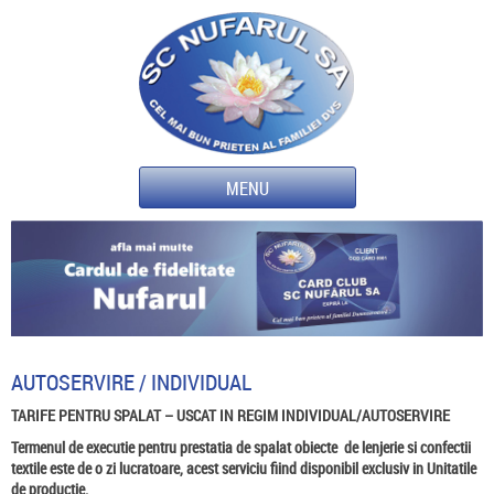
MENU
DESPRE NOI
SCURT ISTORIC
SERVICII SI TARIFE
TEHNOLOGIE
CONDITII GENERALE
INFORMATII UTILE
CALITATE
SPALAT & CURATAT
ALEGEREA PRESTATORULUI
INCHIRIERE SPATII
AUTOSERVIRE / INDIVIDUAL
DISTINCTII SI ATESTARI
COVOARE
SFATURI UTILE
CLAUZE CONTRACT
TARIFE PENTRU SPALAT – USCAT IN REGIM INDIVIDUAL/AUTOSERVIRE
CONTACT
Termenul de executie pentru prestatia de spalat obiecte de lenjerie si confectii
COMUNITATE
SPALAT SI CURATAT – DOMICILIU
CURATATUL COVOARELOR
LOCAȚII DE ÎNCHIRIAT
GENERAL
EVALUARI DE RISC
textile este de o zi lucratoare, acest serviciu fiind disponibil exclusiv in Unitatile
de productie.
INFO ACTIONARI
AUTOSERVIRE / INDIVIDUAL