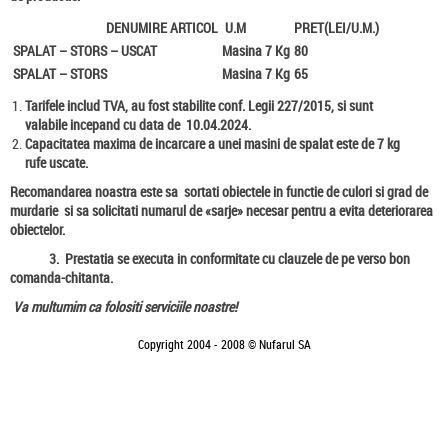
ANGAJARI
EVALUARI DE RISC
VANZARE SPATII
DENUMIRE ARTICOL
U.M
PRET(LEI/U.M.)
AGENTI ECONOMICI
RETEAUA DE UNITATI
VANZARE SPATII
SPALAT – STORS – USCAT
Masina 7 Kg
80
SPALAT – STORS
Masina 7 Kg
65
BLANA SI PIELE NATURALA
Tarifele includ TVA, au fost stabilite conf. Legii 227/2015, si sunt
SPALAT SI CURATAT – EXPRES
valabile incepand cu data de 10.04.2024.
Capacitatea maxima de incarcare a unei masini de spalat este de 7 kg
rufe uscate.
Recomandarea noastra este sa sortati obiectele in functie de culori si grad de
murdarie si sa solicitati numarul de «sarje» necesar pentru a evita deteriorarea
obiectelor.
3
. Prestatia se executa in conformitate cu clauzele de pe verso bon
comanda-chitanta.
Va multumim ca folositi serviciile noastre!
Copyright 2004 - 2008 © Nufarul SA